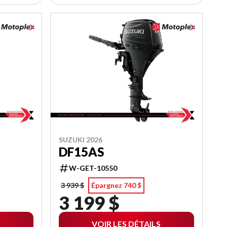
SUZUKI 2026
DF15AS
W-GET-10550
3 939 $
Épargnez 740 $
3 199 $
VOIR LES DÉTAILS