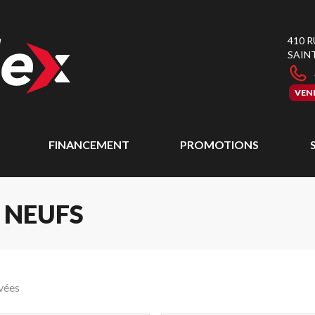
410 
SAIN
VEN
FINANCEMENT
PROMOTIONS
 NEUFS
vées