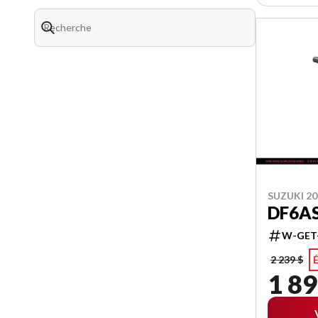
SUZUKI 20
DF6A
W-GET
2 239 $
1 89