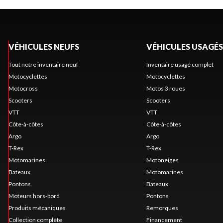
VÉHICULES NEUFS
VÉHICULES USAGÉS
Tout notre inventaire neuf
Inventaire usagé complet
Motocyclettes
Motocyclettes
Motocross
Motos 3 roues
Scooters
Scooters
VTT
VTT
Côte-à-côtes
Côte-à-côtes
Argo
Argo
T-Rex
T-Rex
Motomarines
Motoneiges
Bateaux
Motomarines
Pontons
Bateaux
Moteurs hors-bord
Pontons
Produits mécaniques
Remorques
Collection complète
Financement