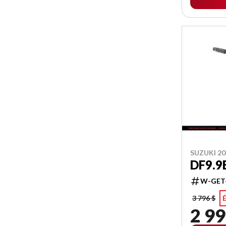
SUZUKI 20
DF9.9
W-GET
3 796 $
2 99