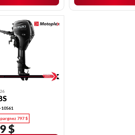
26
BS
-10561
Épargnez 797 $
9 $