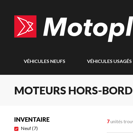
VÉHICULES NEUFS
VÉHICULES USAGÉS
MOTEURS HORS-BORD
INVENTAIRE
7
unités trou
Neuf
(
7
)