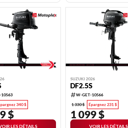
26
SUZUKI 2026
S
DF2.5S
-10563
W-GET-10566
Épargnez 340 $
1 330 $
Épargnez 231 $
9 $
1 099 $
VOIR LES DÉTAILS
VOIR LES DÉTAILS