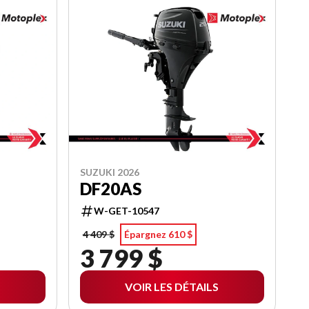
SUZUKI 2026
DF20AS
W-GET-10547
4 409 $
Épargnez 610 $
3 799 $
VOIR LES DÉTAILS