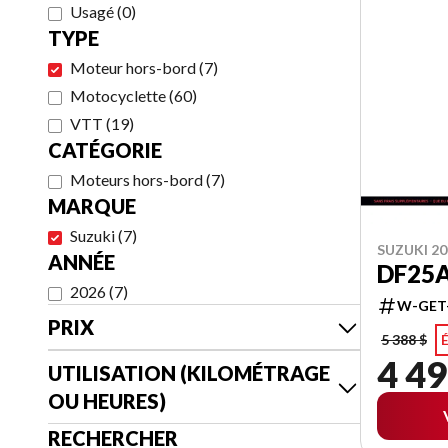
Usagé
(
0
)
TYPE
Moteur hors-bord
(
7
)
Motocyclette
(
60
)
VTT
(
19
)
CATÉGORIE
Moteurs hors-bord
(
7
)
MARQUE
Suzuki
(
7
)
SUZUKI 20
ANNÉE
DF25
2026
(
7
)
W-GET
PRIX
5 388 $
4 49
UTILISATION (KILOMÉTRAGE
OU HEURES)
RECHERCHER