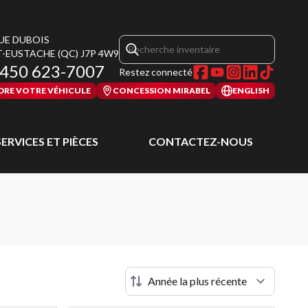
RUE DUBOIS
T-EUSTACHE
(QC)
J7P 4W9
450 623-7007
Restez connecté
DRE VOTRE VÉHICULE
CONCESSION MIRABEL
ENGLISH
SERVICES ET PIÈCES
CONTACTEZ-NOUS