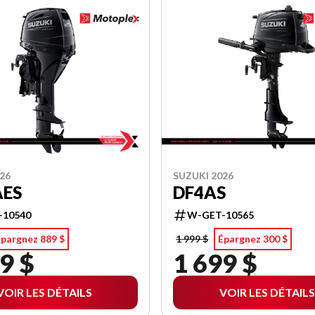
26
SUZUKI 2026
AES
DF4AS
-10540
W-GET-10565
Épargnez 889 $
1 999 $
Épargnez 300 $
9 $
1 699 $
VOIR LES DÉTAILS
VOIR LES DÉTAILS