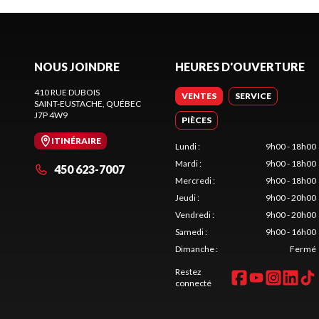
NOUS JOINDRE
HEURES D'OUVERTURE
410 RUE DUBOIS
VENTES
SERVICE
SAINT-EUSTACHE
, QUÉBEC
J7P 4W9
PIÈCES
ITINÉRAIRE
Lundi
:
9h00 - 18h00
Mardi
:
9h00 - 18h00
450 623-7007
Mercredi
:
9h00 - 18h00
Jeudi
:
9h00 - 20h00
Vendredi
:
9h00 - 20h00
Samedi
:
9h00 - 16h00
Dimanche
:
Fermé
Restez
connecté