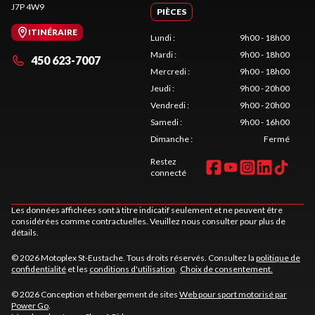
J7P 4W9
PIÈCES
ITINÉRAIRE
Lundi
:
9h00 - 18h00
Mardi
:
9h00 - 18h00
450 623-7007
Mercredi
:
9h00 - 18h00
Jeudi
:
9h00 - 20h00
Vendredi
:
9h00 - 20h00
Samedi
:
9h00 - 16h00
Dimanche
:
Fermé
Restez
connecté
Les données affichées sont à titre indicatif seulement et ne peuvent être
considérées comme contractuelles. Veuillez nous consulter pour plus de
détails.
© 2026 Motoplex St-Eustache. Tous droits réservés. Consultez la
politique de
confidentialité
et les
conditions d'utilisation
.
Choix de consentement.
© 2026 Conception et hébergement de sites
Web pour sport motorisé par
Power Go
.