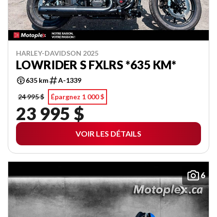
HARLEY-DAVIDSON 2025
LOWRIDER S FXLRS *635 KM*
635 km
A-1339
24 995 $
Épargnez 1 000 $
23 995 $
VOIR LES DÉTAILS
6