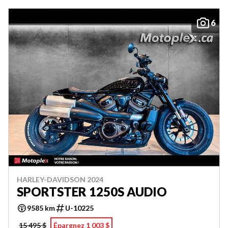
6
HARLEY-DAVIDSON 2024
SPORTSTER 1250S AUDIO
9585 km
U-10225
15 495 $
Épargnez 1 003 $