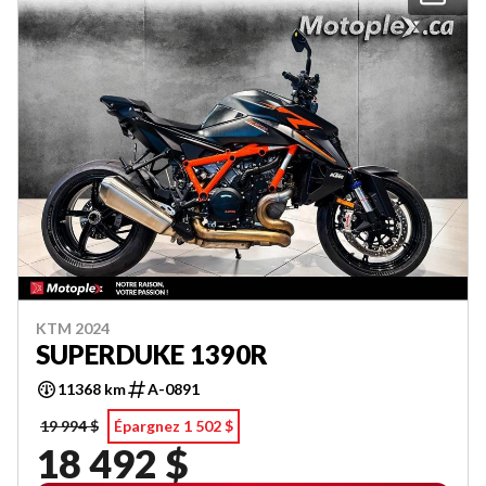
KTM 2024
SUPERDUKE 1390R
11368 km
A-0891
19 994 $
Épargnez 1 502 $
18 492 $