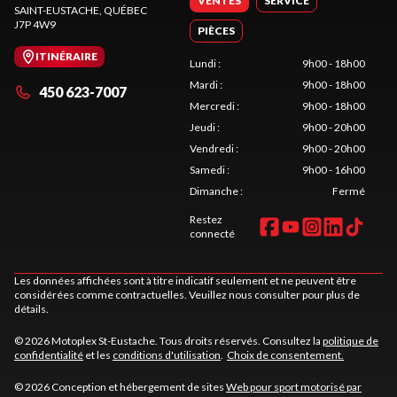
VENTES
SERVICE
SAINT-EUSTACHE
, QUÉBEC
J7P 4W9
PIÈCES
ITINÉRAIRE
Lundi
:
9h00 - 18h00
Mardi
:
9h00 - 18h00
450 623-7007
Mercredi
:
9h00 - 18h00
Jeudi
:
9h00 - 20h00
Vendredi
:
9h00 - 20h00
Samedi
:
9h00 - 16h00
Dimanche
:
Fermé
Restez
connecté
Les données affichées sont à titre indicatif seulement et ne peuvent être
considérées comme contractuelles. Veuillez nous consulter pour plus de
détails.
© 2026 Motoplex St-Eustache. Tous droits réservés. Consultez la
politique de
confidentialité
et les
conditions d'utilisation
.
Choix de consentement.
© 2026 Conception et hébergement de sites
Web pour sport motorisé par