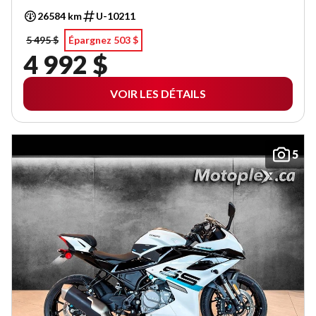
26584 km
U-10211
5 495 $
Épargnez 503 $
4 992 $
VOIR LES DÉTAILS
5