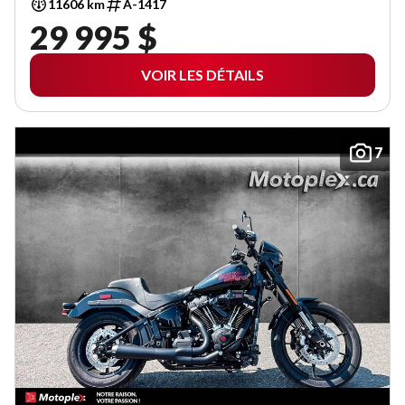
11606 km
A-1417
29 995 $
VOIR LES DÉTAILS
7