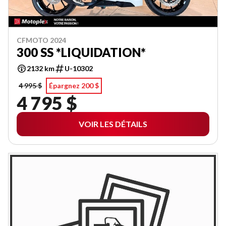
CFMOTO 2024
300 SS *LIQUIDATION*
2132 km
U-10302
4 995 $
Épargnez 200 $
4 795 $
VOIR LES DÉTAILS