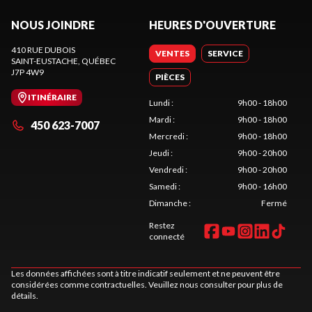
NOUS JOINDRE
HEURES D'OUVERTURE
410 RUE DUBOIS
VENTES
SERVICE
SAINT-EUSTACHE
, QUÉBEC
J7P 4W9
PIÈCES
ITINÉRAIRE
Lundi
:
9h00 - 18h00
Mardi
:
9h00 - 18h00
450 623-7007
Mercredi
:
9h00 - 18h00
Jeudi
:
9h00 - 20h00
Vendredi
:
9h00 - 20h00
Samedi
:
9h00 - 16h00
Dimanche
:
Fermé
Restez
connecté
Les données affichées sont à titre indicatif seulement et ne peuvent être
considérées comme contractuelles. Veuillez nous consulter pour plus de
détails.