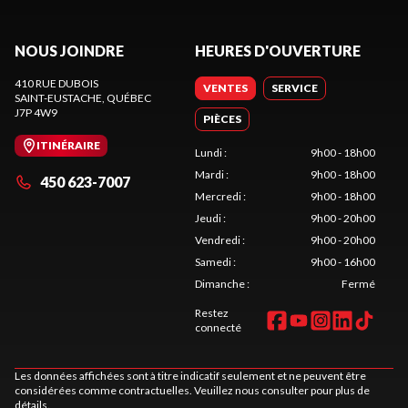
NOUS JOINDRE
HEURES D'OUVERTURE
410 RUE DUBOIS
VENTES
SERVICE
SAINT-EUSTACHE
, QUÉBEC
J7P 4W9
PIÈCES
ITINÉRAIRE
Lundi
:
9h00 - 18h00
Mardi
:
9h00 - 18h00
450 623-7007
Mercredi
:
9h00 - 18h00
Jeudi
:
9h00 - 20h00
Vendredi
:
9h00 - 20h00
Samedi
:
9h00 - 16h00
Dimanche
:
Fermé
Restez
connecté
Les données affichées sont à titre indicatif seulement et ne peuvent être
considérées comme contractuelles. Veuillez nous consulter pour plus de
détails.