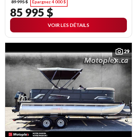
89 995 $
Épargnez 4 000 $
85 995 $
VOIR LES DÉTAILS
29