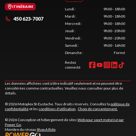
ITINÉRAIRE
Lundi
:
9h00 - 18h00
Mardi
:
9h00 - 18h00
450 623-7007
Mercredi
:
9h00 - 18h00
Jeudi
:
9h00 - 20h00
Vendredi
:
9h00 - 20h00
Samedi
:
9h00 - 16h00
Dimanche
:
Fermé
Restez
connecté
Les données affichées sont à titre indicatif seulement et ne peuvent être
considérées comme contractuelles. Veuillez nous consulter pour plus de
détails.
© 2026 Motoplex St-Eustache. Tous droits réservés. Consultez la
politique de
confidentialité
et les
conditions d'utilisation
.
Choix de consentement.
© 2026 Conception et hébergement de sites
Web pour sport motorisé par
Power Go
.
Membre du réseau
Shop A Ride
.