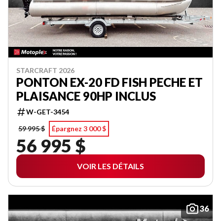
STARCRAFT 2026
PONTON EX-20 FD FISH PECHE ET
PLAISANCE 90HP INCLUS
W-GET-3454
59 995 $
Épargnez 3 000 $
56 995 $
VOIR LES DÉTAILS
36