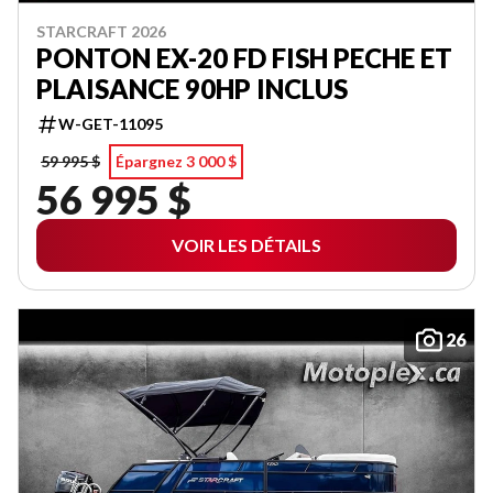
STARCRAFT 2026
PONTON EX-20 FD FISH PECHE ET
PLAISANCE 90HP INCLUS
W-GET-11095
59 995 $
Épargnez 3 000 $
56 995 $
VOIR LES DÉTAILS
26