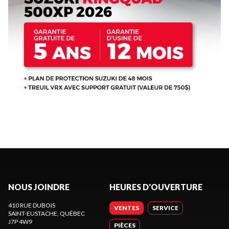
NOUS JOINDRE
HEURES D'OUVERTURE
410 RUE DUBOIS
VENTES
SERVICE
SAINT-EUSTACHE
, QUÉBEC
J7P 4W9
PIÈCES