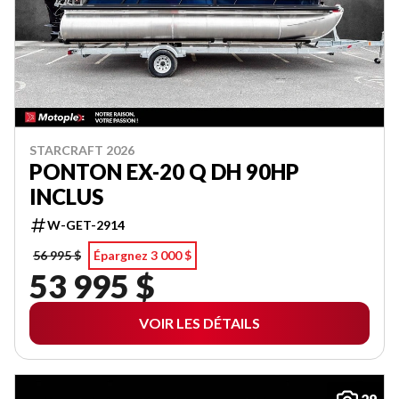
STARCRAFT 2026
PONTON EX-20 Q DH 90HP
INCLUS
W-GET-2914
56 995 $
Épargnez 3 000 $
53 995 $
VOIR LES DÉTAILS