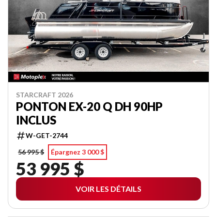
STARCRAFT 2026
PONTON EX-20 Q DH 90HP
INCLUS
W-GET-2744
56 995 $
Épargnez 3 000 $
53 995 $
VOIR LES DÉTAILS