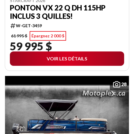
STARCRAFT 2026
PONTON VX 22 Q DH 115HP
INCLUS 3 QUILLES!
W-GET-3459
61 995 $
Épargnez 2 000 $
59 995 $
VOIR LES DÉTAILS
28