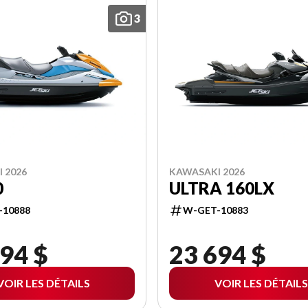
3
 2026
KAWASAKI 2026
0
ULTRA 160LX
-10888
W-GET-10883
94 $
23 694 $
VOIR LES DÉTAILS
VOIR LES DÉTAILS