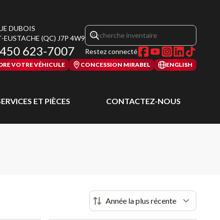
RUE DUBOIS
T-EUSTACHE
(QC)
J7P 4W9
450 623-7007
Restez connecté
DRE VOTRE VÉHICULE
CONCESSION MIRABEL
ENGLISH
SERVICES ET PIÈCES
CONTACTEZ-NOUS