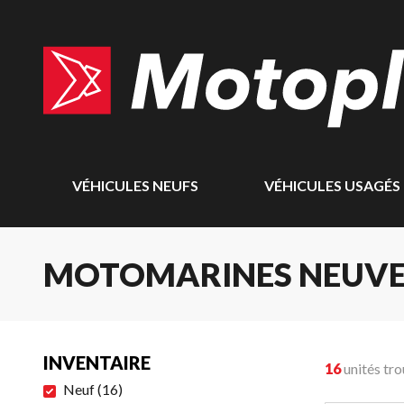
VÉHICULES NEUFS
VÉHICULES USAGÉS
MOTOMARINES NEUVE
INVENTAIRE
16
unités tr
Neuf
(
16
)