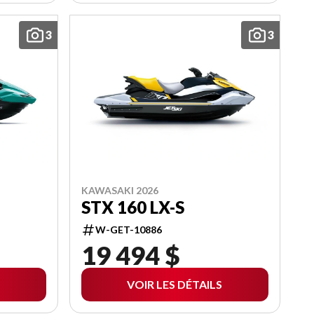
3
3
KAWASAKI 2026
STX 160 LX-S
W-GET-10886
19 494 $
VOIR LES DÉTAILS