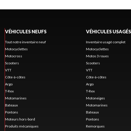
VÉHICULES NEUFS
VÉHICULES USAGÉS
Tout notre inventaire neuf
Inventaire usagé complet
Motocyclettes
Motocyclettes
Motocross
Motos 3 roues
Scooters
Scooters
VTT
VTT
Côte-à-côtes
Côte-à-côtes
Argo
Argo
T-Rex
T-Rex
Motomarines
Motoneiges
Bateaux
Motomarines
Pontons
Bateaux
Moteurs hors-bord
Pontons
Produits mécaniques
Remorques