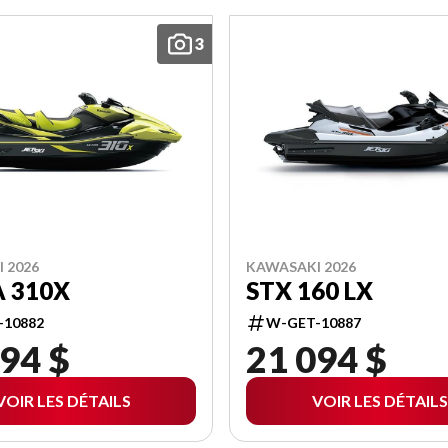
3
 2026
KAWASAKI 2026
 310X
STX 160 LX
-10882
W-GET-10887
94 $
21 094 $
VOIR LES DÉTAILS
VOIR LES DÉTAILS