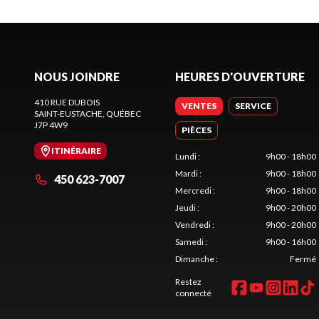
NOUS JOINDRE
HEURES D'OUVERTURE
410 RUE DUBOIS
VENTES
SERVICE
SAINT-EUSTACHE
, QUÉBEC
J7P 4W9
PIÈCES
ITINÉRAIRE
Lundi
:
9h00 - 18h00
Mardi
:
9h00 - 18h00
450 623-7007
Mercredi
:
9h00 - 18h00
Jeudi
:
9h00 - 20h00
Vendredi
:
9h00 - 20h00
Samedi
:
9h00 - 16h00
Dimanche
:
Fermé
Restez
connecté