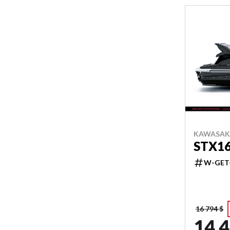
KAWASAKI
STX1
W-GET
16 794 $
14 4