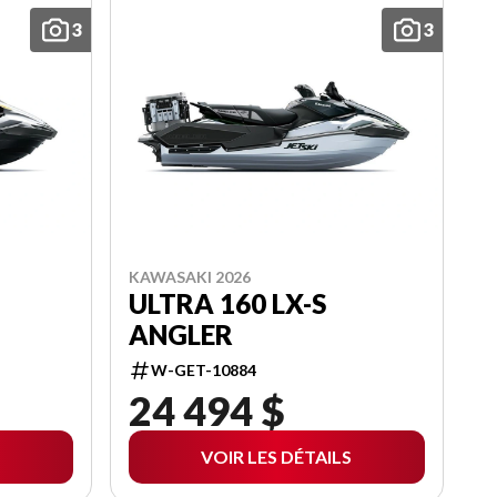
3
3
KAWASAKI 2026
ULTRA 160 LX-S
ANGLER
W-GET-10884
24 494 $
VOIR LES DÉTAILS