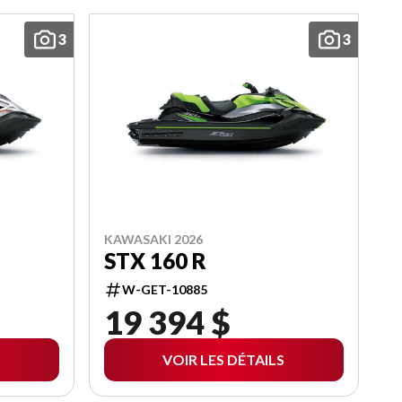
3
3
KAWASAKI 2026
STX 160 R
W-GET-10885
19 394 $
VOIR LES DÉTAILS