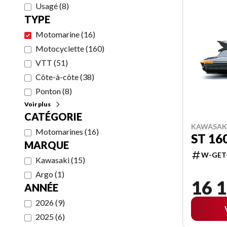
Usagé
(
8
)
TYPE
Motomarine
(
16
)
Motocyclette
(
160
)
VTT
(
51
)
Côte-à-côte
(
38
)
Ponton
(
8
)
Voir plus
CATÉGORIE
KAWASAKI
Motomarines
(
16
)
ST 16
MARQUE
W-GET
Kawasaki
(
15
)
Argo
(
1
)
16 1
ANNÉE
2026
(
9
)
2025
(
6
)