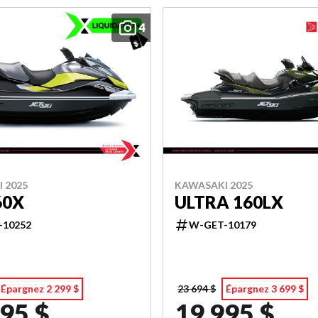
4
 2025
KAWASAKI 2025
60X
ULTRA 160LX
-10252
W-GET-10179
Épargnez 2 299 $
23 694 $
Épargnez 3 699 $
95 $
19 995 $