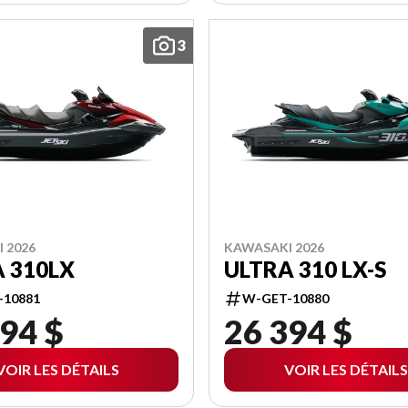
3
 2026
KAWASAKI 2026
 310LX
ULTRA 310 LX-S
-10881
W-GET-10880
94 $
26 394 $
VOIR LES DÉTAILS
VOIR LES DÉTAILS