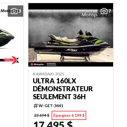
3
7
KAWASAKI 2025
ULTRA 160LX
DÉMONSTRATEUR
SEULEMENT 36H
W-GET-3441
23 694 $
Épargnez 6 199 $
17 495 $