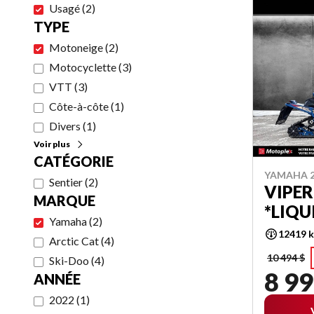
Usagé
(
2
)
TYPE
Motoneige
(
2
)
Motocyclette
(
3
)
VTT
(
3
)
Côte-à-côte
(
1
)
Divers
(
1
)
Voir plus
CATÉGORIE
YAMAHA 2
Sentier
(
2
)
VIPER
MARQUE
*LIQU
Yamaha
(
2
)
12419 
Arctic Cat
(
4
)
10 494 $
Ski-Doo
(
4
)
8 99
ANNÉE
2022
(
1
)