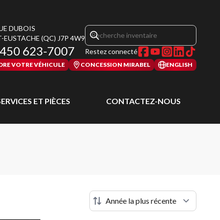
RUE DUBOIS
T-EUSTACHE
(QC)
J7P 4W9
450 623-7007
Restez connecté
DRE VOTRE VÉHICULE
CONCESSION MIRABEL
ENGLISH
SERVICES ET PIÈCES
CONTACTEZ-NOUS