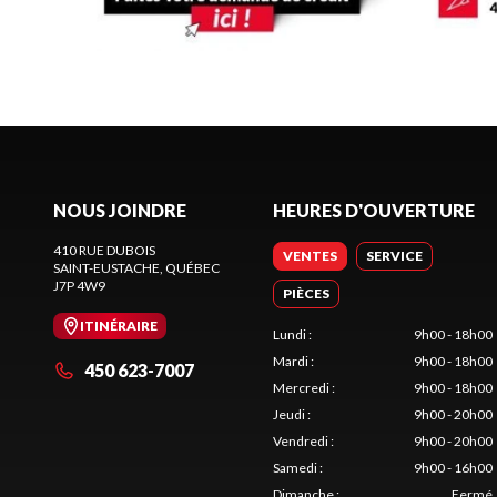
NOUS JOINDRE
HEURES D'OUVERTURE
410 RUE DUBOIS
VENTES
SERVICE
SAINT-EUSTACHE
, QUÉBEC
J7P 4W9
PIÈCES
ITINÉRAIRE
Lundi
:
9h00 - 18h00
Mardi
:
9h00 - 18h00
450 623-7007
Mercredi
:
9h00 - 18h00
Jeudi
:
9h00 - 20h00
Vendredi
:
9h00 - 20h00
Samedi
:
9h00 - 16h00
Dimanche
:
Fermé