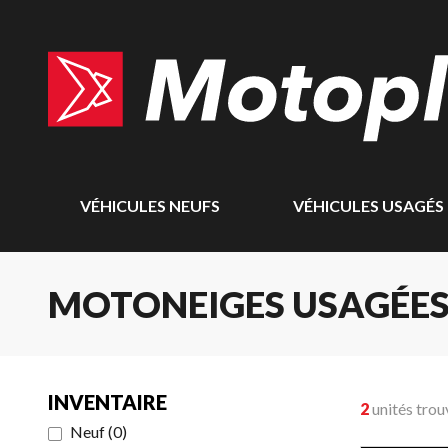
VÉHICULES NEUFS
VÉHICULES USAGÉS
MOTONEIGES USAGÉE
INVENTAIRE
2
unités trou
Neuf
(
0
)