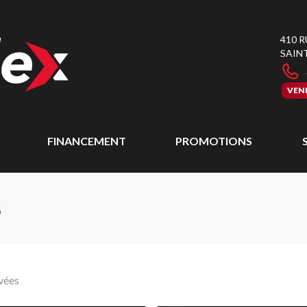
410 
SAIN
VEN
FINANCEMENT
PROMOTIONS
S
vées