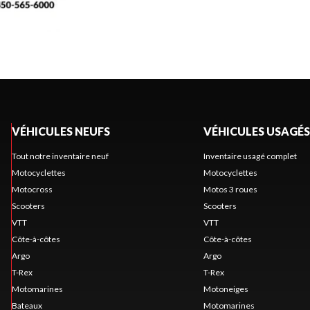
VÉHICULES NEUFS
VÉHICULES USAGÉS
Tout notre inventaire neuf
Inventaire usagé complet
Motocyclettes
Motocyclettes
Motocross
Motos 3 roues
Scooters
Scooters
VTT
VTT
Côte-à-côtes
Côte-à-côtes
Argo
Argo
T-Rex
T-Rex
Motomarines
Motoneiges
Bateaux
Motomarines