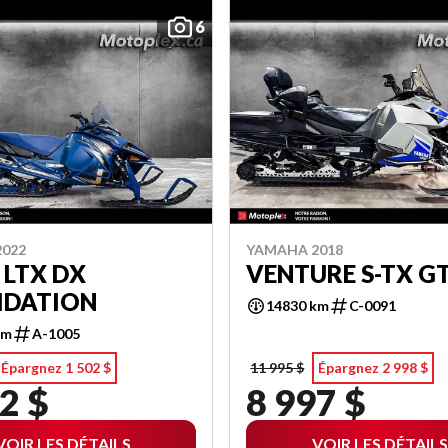
6
022
YAMAHA 2018
 LTX DX
VENTURE S-TX G
IDATION
14830 km
C-0091
km
A-1005
Épargnez 1 502 $
11 995 $
Épargnez 2 998 $
2 $
8 997 $
VOIR LES DÉTAILS
VOIR LES DÉTAILS