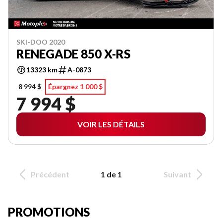
SKI-DOO 2020
RENEGADE 850 X-RS
13323 km
A-0873
8 994 $
Épargnez 1 000 $
7 994 $
VOIR LES DÉTAILS
Précédent
1 de 1
Suivant
PROMOTIONS