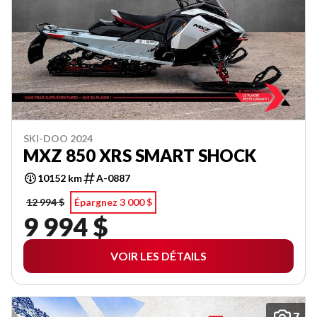
SKI-DOO 2024
MXZ 850 XRS SMART SHOCK
10152 km
A-0887
12 994 $
Épargnez 3 000 $
9 994 $
VOIR LES DÉTAILS
7