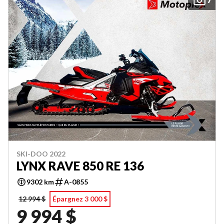
SKI-DOO 2022
LYNX RAVE 850 RE 136
9302 km
A-0855
12 994 $
Épargnez 3 000 $
9 994 $