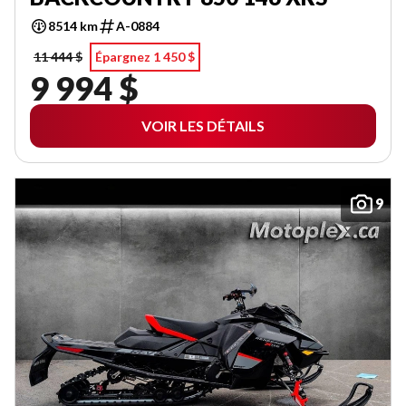
8514 km
A-0884
11 444 $
Épargnez 1 450 $
9 994 $
VOIR LES DÉTAILS
9