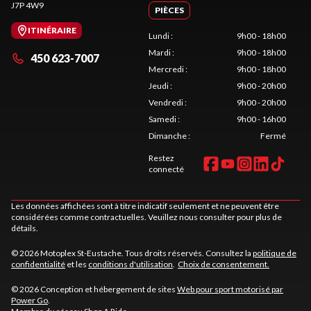
J7P 4W9
PIÈCES
ITINÉRAIRE
Lundi
:
9h00 - 18h00
Mardi
:
9h00 - 18h00
450 623-7007
Mercredi
:
9h00 - 18h00
Jeudi
:
9h00 - 20h00
Vendredi
:
9h00 - 20h00
Samedi
:
9h00 - 16h00
Dimanche
:
Fermé
Restez
connecté
Les données affichées sont à titre indicatif seulement et ne peuvent être
considérées comme contractuelles. Veuillez nous consulter pour plus de
détails.
© 2026 Motoplex St-Eustache. Tous droits réservés. Consultez la
politique de
confidentialité
et les
conditions d'utilisation
.
Choix de consentement.
© 2026 Conception et hébergement de sites
Web pour sport motorisé par
Power Go
.