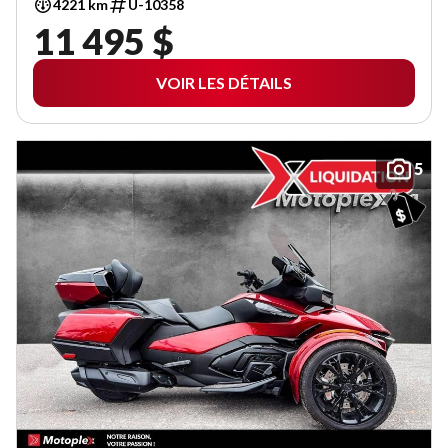
4221 km
U-10358
11 495 $
VOIR LES DÉTAILS
5