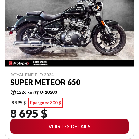
ROYAL ENFIELD 2024
SUPER METEOR 650
1226 km
U-10283
8 995 $
Épargnez 300 $
8 695 $
VOIR LES DÉTAILS