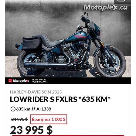
HARLEY-DAVIDSON 2025
LOWRIDER S FXLRS *635 KM*
635 km
A-1339
24 995 $
Épargnez 1 000 $
23 995 $