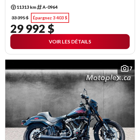
11313 km
A-0964
33 395 $
Épargnez 3 403 $
29 992 $
VOIR LES DÉTAILS
7