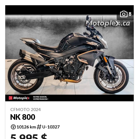
8
CFMOTO 2024
NK 800
10126 km
U-10327
5 995 $