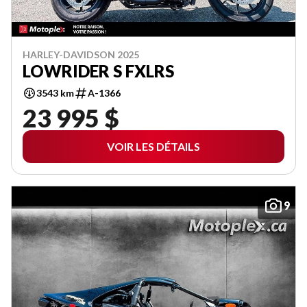
HARLEY-DAVIDSON 2025
LOWRIDER S FXLRS
3543 km
A-1366
23 995 $
VOIR LES DÉTAILS
9