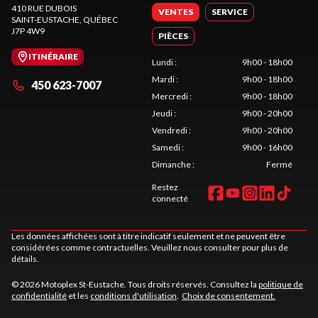
410 RUE DUBOIS
VENTES
SERVICE
SAINT-EUSTACHE
, QUÉBEC
J7P 4W9
PIÈCES
ITINÉRAIRE
Lundi
:
9h00 - 18h00
Mardi
:
9h00 - 18h00
450 623-7007
Mercredi
:
9h00 - 18h00
Jeudi
:
9h00 - 20h00
Vendredi
:
9h00 - 20h00
Samedi
:
9h00 - 16h00
Dimanche
:
Fermé
Restez
connecté
Les données affichées sont à titre indicatif seulement et ne peuvent être
considérées comme contractuelles. Veuillez nous consulter pour plus de
détails.
© 2026 Motoplex St-Eustache. Tous droits réservés. Consultez la
politique de
confidentialité
et les
conditions d'utilisation
.
Choix de consentement.