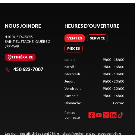
NOUS JOINDRE
HEURES D'OUVERTURE
410 RUE DUBOIS
VENTES
SERVICE
SAINT-EUSTACHE
, QUÉBEC
J7P 4W9
PIÈCES
ITINÉRAIRE
Lundi
:
9h00 - 18h00
Mardi
:
9h00 - 18h00
450 623-7007
Mercredi
:
9h00 - 18h00
Jeudi
:
9h00 - 20h00
Vendredi
:
9h00 - 20h00
Samedi
:
9h00 - 16h00
Dimanche
:
Fermé
Restez
connecté
Les données affichées sont à titre indicatif seulement et ne peuvent être