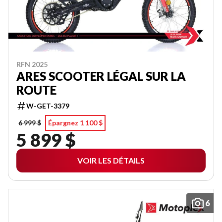
RFN 2025
ARES SCOOTER LÉGAL SUR LA
ROUTE
W-GET-3379
6 999 $
Épargnez 1 100 $
5 899 $
VOIR LES DÉTAILS
6