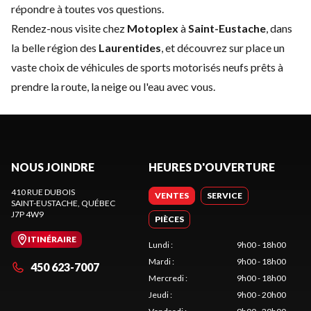
répondre à toutes vos questions.
Rendez-nous visite chez
Motoplex
à
Saint-Eustache
, dans
la belle région des
Laurentides
, et découvrez sur place un
vaste choix de véhicules de sports motorisés neufs prêts à
prendre la route, la neige ou l'eau avec vous.
NOUS JOINDRE
HEURES D'OUVERTURE
410 RUE DUBOIS
VENTES
SERVICE
SAINT-EUSTACHE
, QUÉBEC
J7P 4W9
PIÈCES
ITINÉRAIRE
Lundi
:
9h00 - 18h00
Mardi
:
9h00 - 18h00
450 623-7007
Mercredi
:
9h00 - 18h00
Jeudi
:
9h00 - 20h00