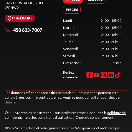
SAINT-EUSTACHE
, QUÉBEC
J7P 4W9
PIÈCES
ITINÉRAIRE
Lundi
:
9h00 - 18h00
Mardi
:
9h00 - 18h00
450 623-7007
Mercredi
:
9h00 - 18h00
Jeudi
:
9h00 - 20h00
Vendredi
:
9h00 - 20h00
Samedi
:
9h00 - 16h00
Dimanche
:
Fermé
Restez
connecté
Les données affichées sont à titre indicatif seulement et ne peuvent être
considérées comme contractuelles. Veuillez nous consulter pour plus de
détails.
© 2026 Motoplex St-Eustache. Tous droits réservés. Consultez la
politique de
confidentialité
et les
conditions d'utilisation
.
Choix de consentement.
© 2026 Conception et hébergement de sites
Web pour sport motorisé par