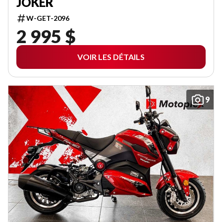
JOKER
W-GET-2096
2 995 $
VOIR LES DÉTAILS
9