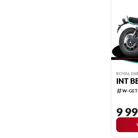
ROYAL ENF
INT B
W-GET
9 99