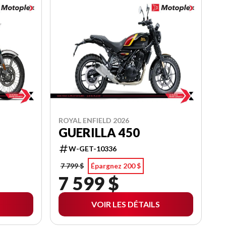
ROYAL ENFIELD 2026
GUERILLA 450
W-GET-10336
7 799 $
Épargnez 200 $
7 599 $
VOIR LES DÉTAILS