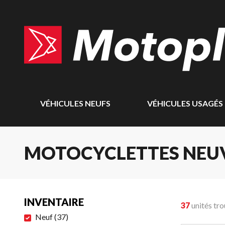
VÉHICULES NEUFS
VÉHICULES USAGÉS
MOTOCYCLETTES NEU
INVENTAIRE
37
unités tr
Neuf
(
37
)