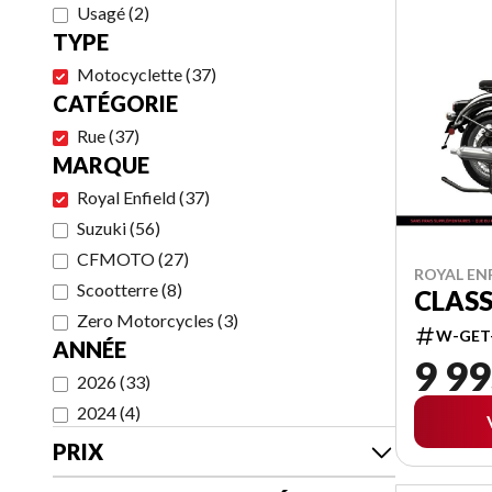
Usagé
(
2
)
TYPE
Motocyclette
(
37
)
CATÉGORIE
Rue
(
37
)
MARQUE
Royal Enfield
(
37
)
Suzuki
(
56
)
CFMOTO
(
27
)
ROYAL ENF
Scootterre
(
8
)
CLASS
Zero Motorcycles
(
3
)
W-GET
ANNÉE
9 99
2026
(
33
)
2024
(
4
)
PRIX