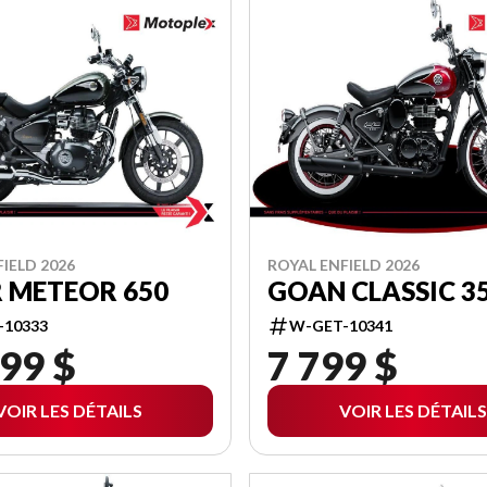
IELD 2026
ROYAL ENFIELD 2026
 METEOR 650
GOAN CLASSIC 3
-10333
W-GET-10341
99 $
7 799 $
VOIR LES DÉTAILS
VOIR LES DÉTAILS