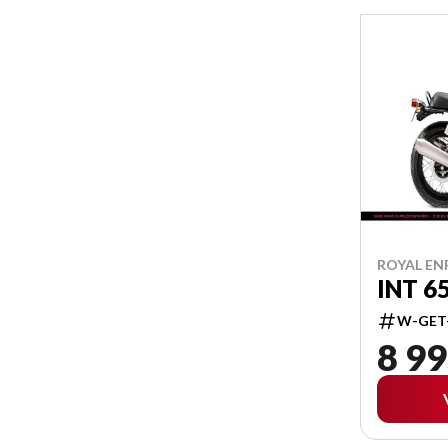
ROYAL ENF
INT 6
W-GET
8 99