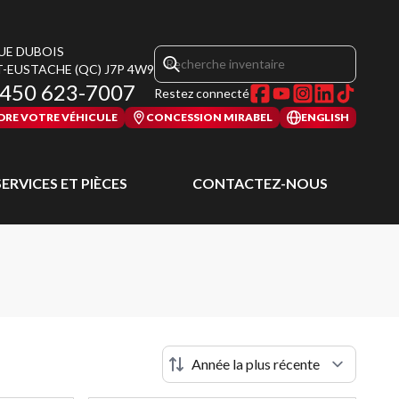
RUE DUBOIS
T-EUSTACHE
(QC)
J7P 4W9
450 623-7007
Restez connecté
DRE VOTRE VÉHICULE
CONCESSION MIRABEL
ENGLISH
SERVICES ET PIÈCES
CONTACTEZ-NOUS