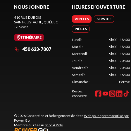
NOUS JOINDRE
HEURES D'OUVERTURE
410 RUE DUBOIS
VENTES
SERVICE
SAINT-EUSTACHE
, QUÉBEC
J7P 4W9
PIÈCES
ITINÉRAIRE
Lundi
:
9h00 - 18h00
Mardi
:
9h00 - 18h00
450 623-7007
Mercredi
:
9h00 - 18h00
Jeudi
:
9h00 - 20h00
Vendredi
:
9h00 - 20h00
Samedi
:
9h00 - 16h00
Dimanche
:
Fermé
Restez
connecté
© 2026 Conception et hébergement de sites
Web pour sport motorisé par
Power Go
.
Membre du réseau
Shop A Ride
.