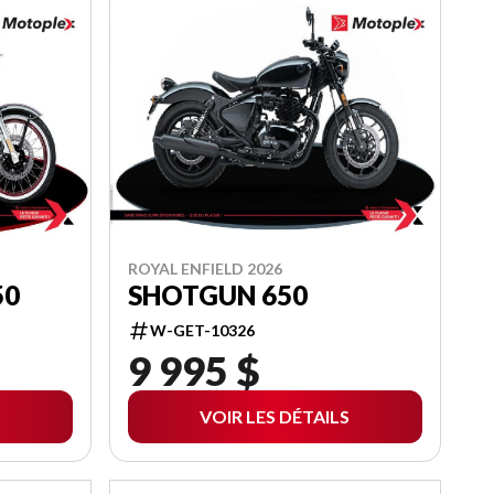
ROYAL ENFIELD 2026
50
SHOTGUN 650
W-GET-10326
9 995 $
VOIR LES DÉTAILS