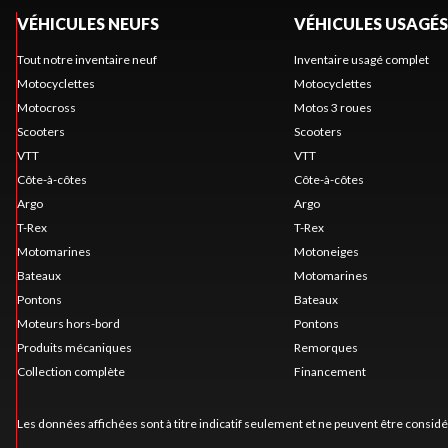
VÉHICULES NEUFS
VÉHICULES USAGÉS
Tout notre inventaire neuf
Inventaire usagé complet
Motocyclettes
Motocyclettes
Motocross
Motos 3 roues
Scooters
Scooters
VTT
VTT
Côte-à-côtes
Côte-à-côtes
Argo
Argo
T-Rex
T-Rex
Motomarines
Motoneiges
Bateaux
Motomarines
Pontons
Bateaux
Moteurs hors-bord
Pontons
Produits mécaniques
Remorques
Collection complète
Financement
Les données affichées sont à titre indicatif seulement et ne peuvent être consid