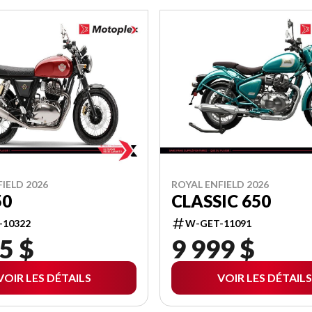
IELD 2026
ROYAL ENFIELD 2026
50
CLASSIC 650
-10322
W-GET-11091
5 $
9 999 $
VOIR LES DÉTAILS
VOIR LES DÉTAILS