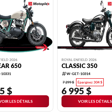
IELD 2026
ROYAL ENFIELD 2026
EAR 650
CLASSIC 350
-10331
W-GET-10314
7 299 $
Épargnez 304 $
5 $
6 995 $
VOIR LES DÉTAILS
VOIR LES DÉTAILS