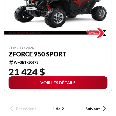
CFMOTO 2026
ZFORCE 950 SPORT
W-GET-10673
21 424 $
VOIR LES DÉTAILS
Précédent
1 de 2
Suivant