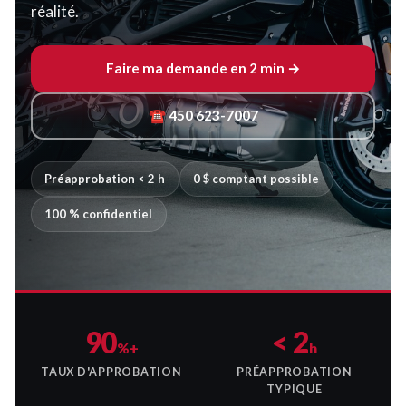
réalité.
Faire ma demande en 2 min →
☎ 450 623-7007
Préapprobation < 2 h
0 $ comptant possible
100 % confidentiel
90
< 2
%+
h
TAUX D'APPROBATION
PRÉAPPROBATION
TYPIQUE