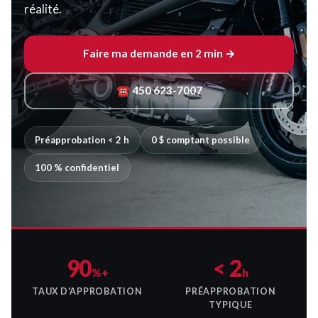
réalité.
Faire ma demande en 2 min →
☎ 450 623-7007
Préapprobation < 2 h
0 $ comptant possible
100 % confidentiel
90
< 2
%+
h
TAUX D'APPROBATION
PRÉAPPROBATION
TYPIQUE