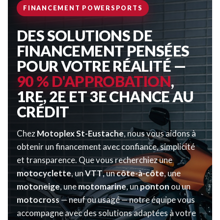
FINANCEMENT POWERSPORTS
DES SOLUTIONS DE
FINANCEMENT PENSÉES
POUR VOTRE RÉALITÉ —
90 % D'APPROBATION
,
1RE, 2E ET 3E CHANCE AU
CRÉDIT
Chez
Motoplex St-Eustache
, nous vous aidons à
obtenir un financement avec confiance, simplicité
et transparence. Que vous recherchiez une
motocyclette
, un
VTT
, un
côte-à-côte
, une
motoneige
, une
motomarine
, un
ponton
ou un
motocross
— neuf ou usagé — notre équipe vous
accompagne avec des solutions adaptées à votre