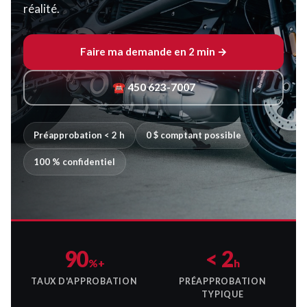
réalité.
Faire ma demande en 2 min →
☎ 450 623-7007
Préapprobation < 2 h
0 $ comptant possible
100 % confidentiel
90
< 2
%+
h
TAUX D'APPROBATION
PRÉAPPROBATION
TYPIQUE