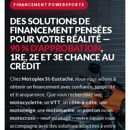
FINANCEMENT POWERSPORTS
DES SOLUTIONS DE
FINANCEMENT PENSÉES
POUR VOTRE RÉALITÉ —
90 % D'APPROBATION
,
1RE, 2E ET 3E CHANCE AU
CRÉDIT
Chez
Motoplex St-Eustache
, nous vous aidons à
obtenir un financement avec confiance, simplicité
et transparence. Que vous recherchiez une
motocyclette
, un
VTT
, un
côte-à-côte
, une
motoneige
, une
motomarine
, un
ponton
ou un
motocross
— neuf ou usagé — notre équipe vous
accompagne avec des solutions adaptées à votre