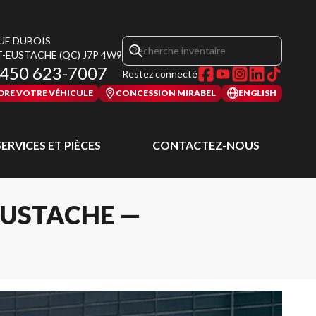
RUE DUBOIS
T-EUSTACHE
(QC)
J7P 4W9
450 623-7007
Restez connecté
DRE VOTRE VÉHICULE
CONCESSION MIRABEL
ENGLISH
SERVICES ET PIÈCES
CONTACTEZ-NOUS
EUSTACHE —