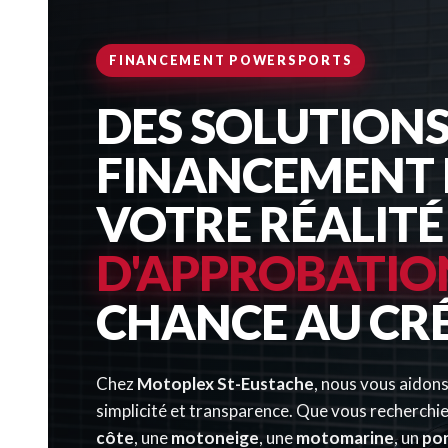
FINANCEMENT POWERSPORTS
DES SOLUTIONS
FINANCEMENT 
VOTRE RÉALITÉ
D'APPROBATIO
CHANCE AU CR
Chez
Motoplex St-Eustache
, nous vous aidons
simplicité et transparence. Que vous recherchi
côte
, une
motoneige
, une
motomarine
, un
po