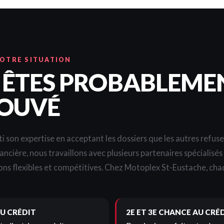
VOTRE SITUATION
 ÊTES PROBABLEME
OUVÉ
i son expertise en acceptant les dossiers que les autres refus
nancière, nous travaillons avec plusieurs partenaires spécialisé
ons flexibles et compétitives. Chez Motoplex St-Eustache, chaq
U CRÉDIT
2E ET 3E CHANCE AU CRÉ