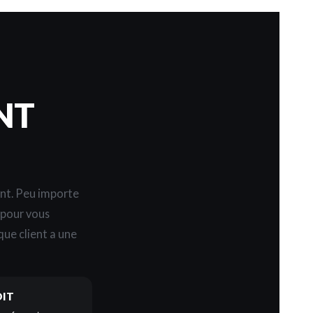
NT
ent. Peu importe
s pour vous
ue client a une
DIT