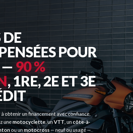
 DE
PENSÉES POUR
 —
90 %
N
, 1RE, 2E ET 3E
ÉDIT
 à obtenir un financement avec confiance,
ez une
motocyclette
, un
VTT
, un
côte-à-
nton
ou un
motocross
— neuf ou usagé —