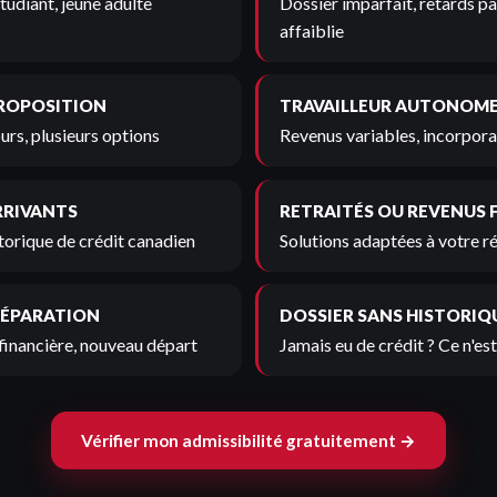
tudiant, jeune adulte
Dossier imparfait, retards pa
affaiblie
PROPOSITION
TRAVAILLEUR AUTONOM
urs, plusieurs options
Revenus variables, incorporat
RRIVANTS
RETRAITÉS OU REVENUS 
torique de crédit canadien
Solutions adaptées à votre r
SÉPARATION
DOSSIER SANS HISTORIQ
financière, nouveau départ
Jamais eu de crédit ? Ce n'es
Vérifier mon admissibilité gratuitement →