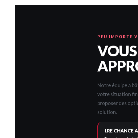
PEU IMPORTE 
VOUS
APPR
Notre équipe a bât
votre situation fi
proposer des opti
solution.
1RE CHANCE A