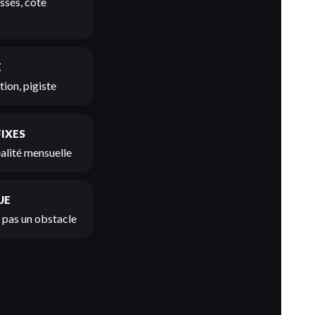
ssés, cote
E
ion, pigiste
FIXES
éalité mensuelle
UE
t pas un obstacle