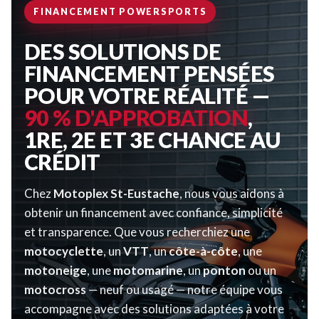
FINANCEMENT POWERSPORTS
DES SOLUTIONS DE
FINANCEMENT PENSÉES
POUR VOTRE RÉALITÉ —
90 % D'APPROBATION
,
1RE, 2E ET 3E CHANCE AU
CRÉDIT
Chez
Motoplex St-Eustache
, nous vous aidons à
obtenir un financement avec confiance, simplicité
et transparence. Que vous recherchiez une
motocyclette
, un
VTT
, un
côte-à-côte
, une
motoneige
, une
motomarine
, un
ponton
ou un
motocross
— neuf ou usagé — notre équipe vous
accompagne avec des solutions adaptées à votre