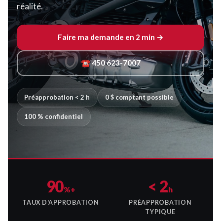
réalité.
Faire ma demande en 2 min →
☎ 450 623-7007
Préapprobation < 2 h
0 $ comptant possible
100 % confidentiel
90
< 2
%+
h
TAUX D'APPROBATION
PRÉAPPROBATION
TYPIQUE