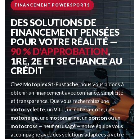
FINANCEMENT POWERSPORTS
DES SOLUTIONS DE
FINANCEMENT PENSÉES
POUR VOTRE RÉALITÉ —
90 % D'APPROBATION
,
1RE, 2E ET 3E CHANCE AU
CRÉDIT
Chez
Motoplex St-Eustache
, nous vous aidons à
obtenir un financement avec confiance, simplicité
et transparence. Que vous recherchiez une
motocyclette
, un
VTT
, un
côte-à-côte
, une
motoneige
, une
motomarine
, un
ponton
ou un
motocross
— neuf ou usagé — notre équipe vous
accompagne avec des solutions adaptées à votre