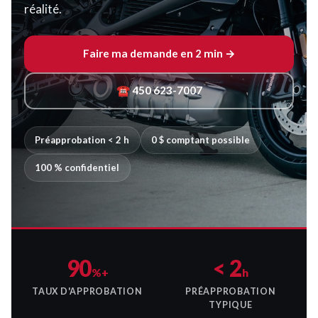
réalité.
Faire ma demande en 2 min →
☎ 450 623-7007
Préapprobation < 2 h
0 $ comptant possible
100 % confidentiel
90
< 2
%+
h
TAUX D'APPROBATION
PRÉAPPROBATION
TYPIQUE