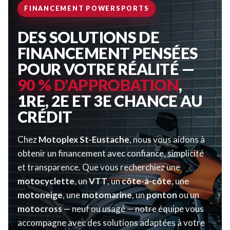
FINANCEMENT POWERSPORTS
DES SOLUTIONS DE
FINANCEMENT PENSÉES
POUR VOTRE RÉALITÉ —
90 % D'APPROBATION
,
1RE, 2E ET 3E CHANCE AU
CRÉDIT
Chez
Motoplex St-Eustache
, nous vous aidons à
obtenir un financement avec confiance, simplicité
et transparence. Que vous recherchiez une
motocyclette
, un
VTT
, un
côte-à-côte
, une
motoneige
, une
motomarine
, un
ponton
ou un
motocross
— neuf ou usagé — notre équipe vous
accompagne avec des solutions adaptées à votre