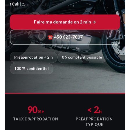
réalité.
Faire ma demande en 2 min →
☎ 450 623-7007
Préapprobation < 2 h
0 $ comptant possible
100 % confidentiel
90
< 2
%+
h
TAUX D'APPROBATION
PRÉAPPROBATION
TYPIQUE