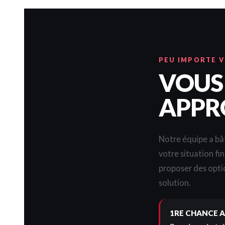
PEU IMPORTE 
VOUS
APPR
Notre équipe a bât
votre situation fi
proposer des opti
solution.
1RE CHANCE A