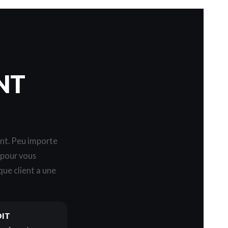
NT
ent. Peu importe
s pour vous
ue client a une
DIT