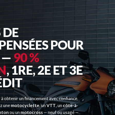
 DE
PENSÉES POUR
 —
90 %
N
, 1RE, 2E ET 3E
ÉDIT
 à obtenir un financement avec confiance,
ez une
motocyclette
, un
VTT
, un
côte-à-
nton
ou un
motocross
— neuf ou usagé —