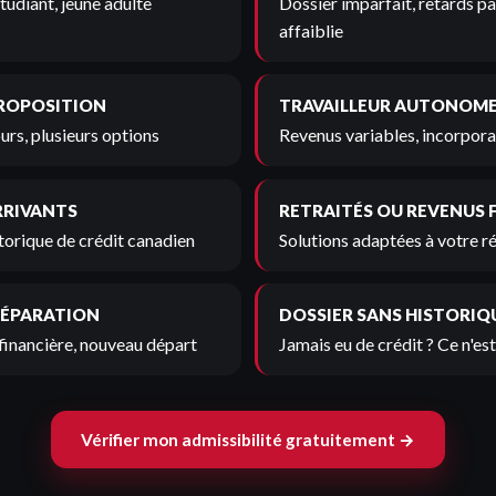
tudiant, jeune adulte
Dossier imparfait, retards pa
affaiblie
PROPOSITION
TRAVAILLEUR AUTONOM
urs, plusieurs options
Revenus variables, incorporat
RRIVANTS
RETRAITÉS OU REVENUS 
torique de crédit canadien
Solutions adaptées à votre r
SÉPARATION
DOSSIER SANS HISTORIQ
financière, nouveau départ
Jamais eu de crédit ? Ce n'es
Vérifier mon admissibilité gratuitement →