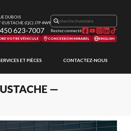
RUE DUBOIS
T-EUSTACHE
(QC)
J7P 4W9
450 623-7007
Restez connecté
DRE VOTRE VÉHICULE
CONCESSION MIRABEL
ENGLISH
SERVICES ET PIÈCES
CONTACTEZ-NOUS
EUSTACHE —