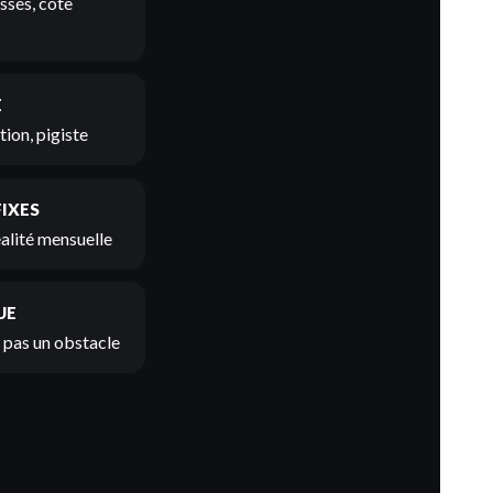
ssés, cote
E
ion, pigiste
FIXES
éalité mensuelle
UE
t pas un obstacle