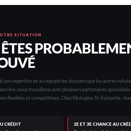
VOTRE SITUATION
 ÊTES PROBABLEME
OUVÉ
i son expertise en acceptant les dossiers que les autres refus
nancière, nous travaillons avec plusieurs partenaires spécialisé
ons flexibles et compétitives. Chez Motoplex St-Eustache, chaq
U CRÉDIT
2E ET 3E CHANCE AU CRÉ