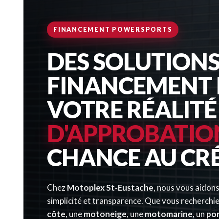
FINANCEMENT POWERSPORTS
DES SOLUTIONS
FINANCEMENT 
VOTRE RÉALITÉ
D'APPROBATIO
CHANCE AU CR
Chez
Motoplex St-Eustache
, nous vous aidons
simplicité et transparence. Que vous recherchi
côte
, une
motoneige
, une
motomarine
, un
po