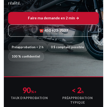
réalité.
Faire ma demande en 2 min →
☎ 450 623-7007
Préapprobation < 2 h
0 $ comptant possible
100 % confidentiel
90
< 2
%+
h
TAUX D'APPROBATION
PRÉAPPROBATION
TYPIQUE