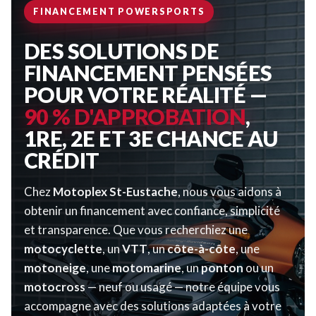
FINANCEMENT POWERSPORTS
DES SOLUTIONS DE
FINANCEMENT PENSÉES
POUR VOTRE RÉALITÉ —
90 % D'APPROBATION
,
1RE, 2E ET 3E CHANCE AU
CRÉDIT
Chez
Motoplex St-Eustache
, nous vous aidons à
obtenir un financement avec confiance, simplicité
et transparence. Que vous recherchiez une
motocyclette
, un
VTT
, un
côte-à-côte
, une
motoneige
, une
motomarine
, un
ponton
ou un
motocross
— neuf ou usagé — notre équipe vous
accompagne avec des solutions adaptées à votre