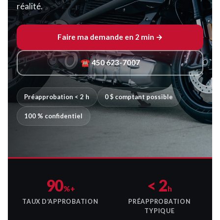
réalité.
Faire ma demande en 2 min →
☎ 450 623-7007
Préapprobation < 2 h
0 $ comptant possible
100 % confidentiel
90
< 2
%+
h
TAUX D'APPROBATION
PRÉAPPROBATION
TYPIQUE