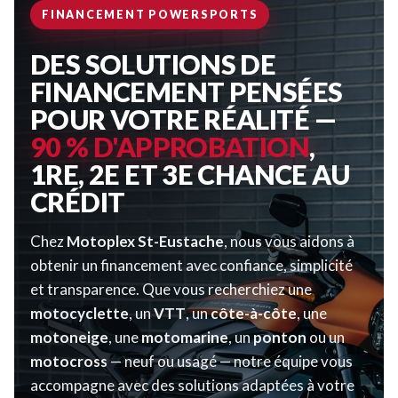
FINANCEMENT POWERSPORTS
DES SOLUTIONS DE
FINANCEMENT PENSÉES
POUR VOTRE RÉALITÉ —
90 % D'APPROBATION
,
1RE, 2E ET 3E CHANCE AU
CRÉDIT
Chez
Motoplex St-Eustache
, nous vous aidons à
obtenir un financement avec confiance, simplicité
et transparence. Que vous recherchiez une
motocyclette
, un
VTT
, un
côte-à-côte
, une
motoneige
, une
motomarine
, un
ponton
ou un
motocross
— neuf ou usagé — notre équipe vous
accompagne avec des solutions adaptées à votre