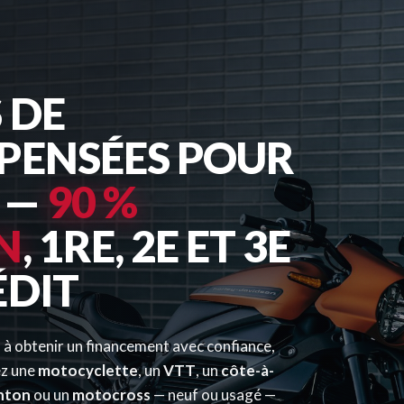
 DE
PENSÉES POUR
 —
90 %
N
, 1RE, 2E ET 3E
ÉDIT
 à obtenir un financement avec confiance,
ez une
motocyclette
, un
VTT
, un
côte-à-
nton
ou un
motocross
— neuf ou usagé —