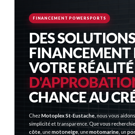
FINANCEMENT POWERSPORTS
DES SOLUTIONS
FINANCEMENT 
VOTRE RÉALITÉ
D'APPROBATIO
CHANCE AU CR
Chez
Motoplex St-Eustache
, nous vous aidons
simplicité et transparence. Que vous recherchi
côte
, une
motoneige
, une
motomarine
, un
po