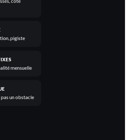
ssés, cote
E
ion, pigiste
FIXES
éalité mensuelle
UE
t pas un obstacle