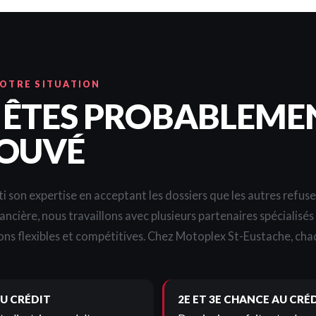
VOTRE SITUATION
 ÊTES PROBABLEME
OUVÉ
i son expertise en acceptant les dossiers que les autres refus
nancière, nous travaillons avec plusieurs partenaires spécialisé
ons flexibles et compétitives. Chez Motoplex St-Eustache, chaq
U CRÉDIT
2E ET 3E CHANCE AU CRÉ