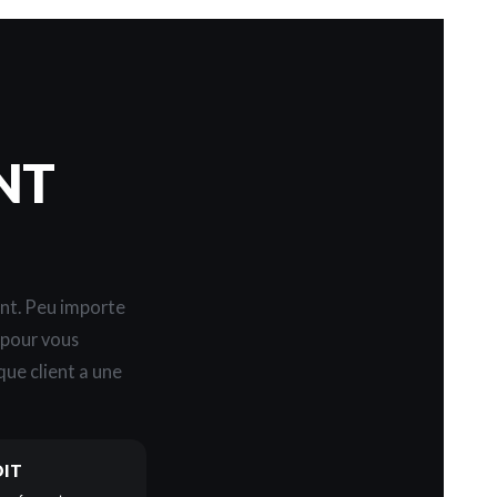
NT
ent. Peu importe
s pour vous
ue client a une
DIT