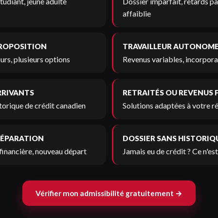
tudiant, jeune adulte
Dossier imparfait, retards pa
affaiblie
PROPOSITION
TRAVAILLEUR AUTONOM
urs, plusieurs options
Revenus variables, incorporat
RRIVANTS
RETRAITÉS OU REVENUS 
torique de crédit canadien
Solutions adaptées à votre r
SÉPARATION
DOSSIER SANS HISTORIQ
financière, nouveau départ
Jamais eu de crédit ? Ce n'es
Vérifier mon admissibilité gratuitement →