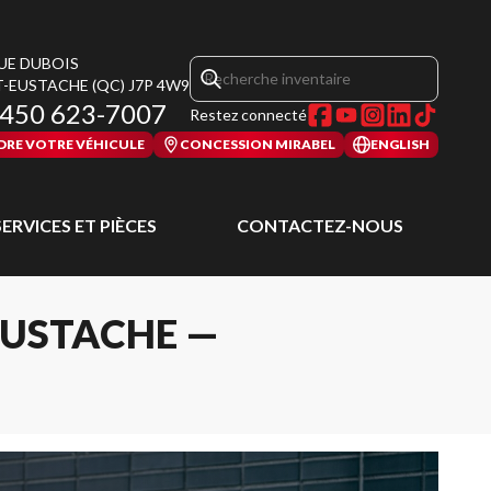
RUE DUBOIS
T-EUSTACHE
(QC)
J7P 4W9
450 623-7007
Restez connecté
DRE VOTRE VÉHICULE
CONCESSION MIRABEL
ENGLISH
SERVICES ET PIÈCES
CONTACTEZ-NOUS
EUSTACHE —