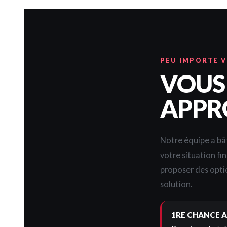
PEU IMPORTE 
VOUS
APPR
Notre équipe a bât
votre situation fi
proposer des opti
solution.
1RE CHANCE A