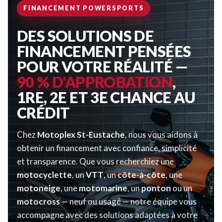
FINANCEMENT POWERSPORTS
DES SOLUTIONS DE
FINANCEMENT PENSÉES
POUR VOTRE RÉALITÉ —
90 % D'APPROBATION
,
1RE, 2E ET 3E CHANCE AU
CRÉDIT
Chez
Motoplex St-Eustache
, nous vous aidons à
obtenir un financement avec confiance, simplicité
et transparence. Que vous recherchiez une
motocyclette
, un
VTT
, un
côte-à-côte
, une
motoneige
, une
motomarine
, un
ponton
ou un
motocross
— neuf ou usagé — notre équipe vous
accompagne avec des solutions adaptées à votre