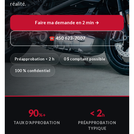
réalité.
Faire ma demande en 2 min →
☎ 450 623-7007
Préapprobation < 2 h
0 $ comptant possible
100 % confidentiel
90
< 2
%+
h
TAUX D'APPROBATION
PRÉAPPROBATION
TYPIQUE