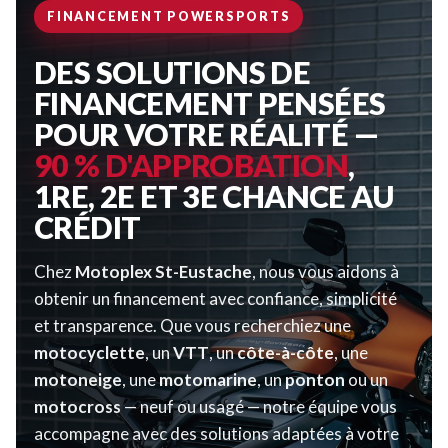
FINANCEMENT POWERSPORTS
DES SOLUTIONS DE
FINANCEMENT PENSÉES
POUR VOTRE RÉALITÉ —
90 % D'APPROBATION
,
1RE, 2E ET 3E CHANCE AU
CRÉDIT
Chez
Motoplex St-Eustache
, nous vous aidons à
obtenir un financement avec confiance, simplicité
et transparence. Que vous recherchiez une
motocyclette
, un
VTT
, un
côte-à-côte
, une
motoneige
, une
motomarine
, un
ponton
ou un
motocross
— neuf ou usagé — notre équipe vous
accompagne avec des solutions adaptées à votre