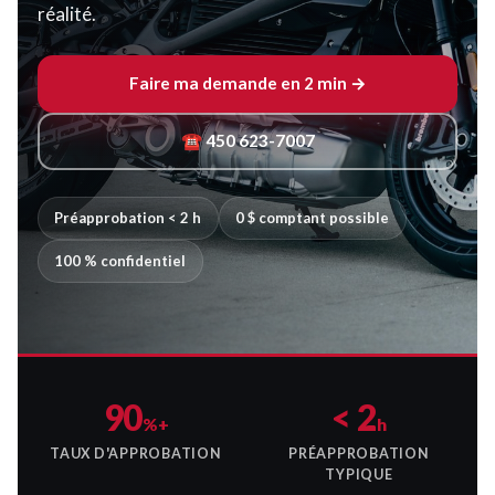
réalité.
Faire ma demande en 2 min →
☎ 450 623-7007
Préapprobation < 2 h
0 $ comptant possible
100 % confidentiel
90
< 2
%+
h
TAUX D'APPROBATION
PRÉAPPROBATION
TYPIQUE