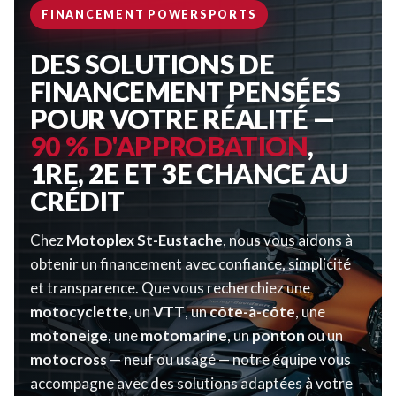
FINANCEMENT POWERSPORTS
DES SOLUTIONS DE
FINANCEMENT PENSÉES
POUR VOTRE RÉALITÉ —
90 % D'APPROBATION
,
1RE, 2E ET 3E CHANCE AU
CRÉDIT
Chez
Motoplex St-Eustache
, nous vous aidons à
obtenir un financement avec confiance, simplicité
et transparence. Que vous recherchiez une
motocyclette
, un
VTT
, un
côte-à-côte
, une
motoneige
, une
motomarine
, un
ponton
ou un
motocross
— neuf ou usagé — notre équipe vous
accompagne avec des solutions adaptées à votre