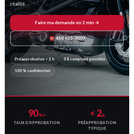
réalité.
Faire ma demande en 2 min →
☎ 450 623-7007
Préapprobation < 2 h
0 $ comptant possible
100 % confidentiel
90
< 2
%+
h
TAUX D'APPROBATION
PRÉAPPROBATION
TYPIQUE